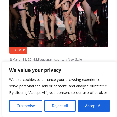
НОВОСТИ
March 18, 2014
Редакция журнала New Style
Кайли Миноуг объявила даты
We value your privacy
своего британского тура
We use cookies to enhance your browsing experience,
serve personalised ads or content, and analyse our traffic.
Кайли Миноуг отправится в
By clicking "Accept All", you consent to our use of cookies.
новый тур по Европе. Так,
Customise
Reject All
Accept All
например, свои шоу в