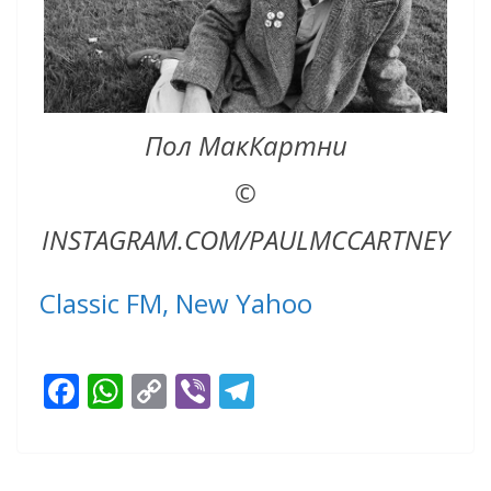
Пол МакКартни
©
INSTAGRAM.COM/PAULMCCARTNEY
Сlassic FM,
New Yahoo
F
W
C
Vi
T
ac
h
o
b
el
e
at
p
er
e