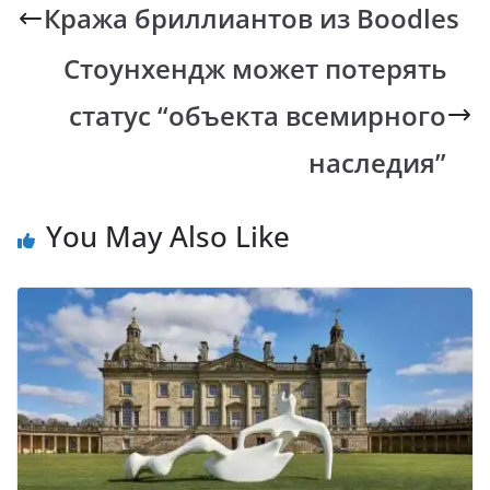
b
s
y
gr
Кража бриллиантов из Boodles
o
A
Li
a
Стоунхендж может потерять
o
p
n
m
k
p
k
статус “объекта всемирного
наследия”
You May Also Like