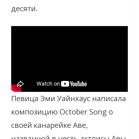
десяти.
Певица Эми Уайнхаус написала
композицию October Song о
своей канарейке Аве,
названной в честь актрисы Авы