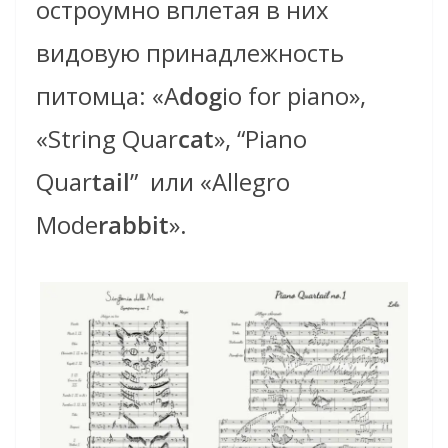
остроумно вплетая в них
видовую принадлежность
питомца: «A
dog
io for piano»,
«String Quar
cat
», “Piano
Quar
tail
” или «Allegro
Mode
rabbit
».