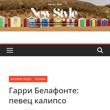
Skip
to
content
ВЕЛИКИЕ ЛЮДИ
МУЗЫКА
Гарри Белафонте:
певец калипсо