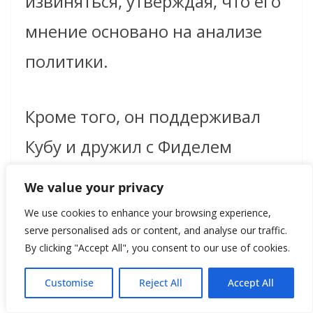
извиняться, утверждая, что его
мнение основано на анализе
политики.
Кроме того, он поддерживал
Кубу и дружил с Фиделем
Кастро, за что подвергался
We value your privacy
критике со стороны
We use cookies to enhance your browsing experience,
serve personalised ads or content, and analyse our traffic.
правительства США. Он
By clicking "Accept All", you consent to our use of cookies.
открыто осуждал санкции
Customise
Reject All
Accept All
против Кубы, утверждая, что