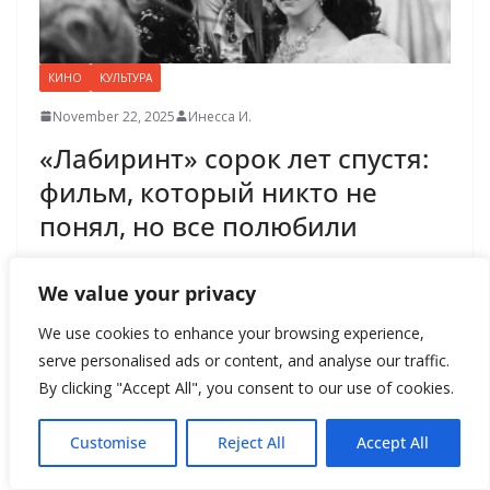
КИНО
КУЛЬТУРА
November 22, 2025
Инесса И.
«Лабиринт» сорок лет спустя:
фильм, который никто не
понял, но все полюбили
«Лабиринт» — редкий пример
We value your privacy
фильма, который умудрился
We use cookies to enhance your browsing experience,
serve personalised ads or content, and analyse our traffic.
провалиться в прокате, стать
By clicking "Accept All", you consent to our use of cookies.
культовым позже и вернуться
Customise
Reject All
Accept All
на большой экран через сорок