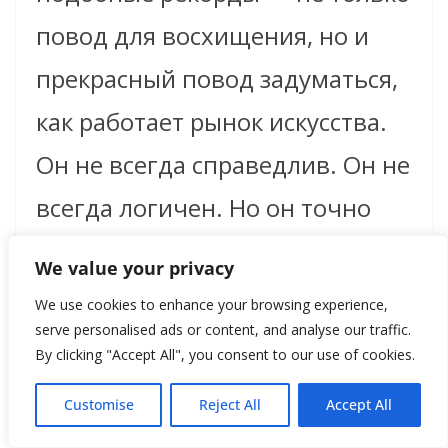
повод для восхищения, но и
прекрасный повод задуматься,
как работает рынок искусства.
Он не всегда справедлив. Он не
всегда логичен. Но он точно
всегда честно отражает, что
We value your privacy
важно для общества в
We use cookies to enhance your browsing experience,
serve personalised ads or content, and analyse our traffic.
конкретный момент. А сейчас
By clicking "Accept All", you consent to our use of cookies.
миру важно видеть истории
Customise
Reject All
Accept All
людей, которые проживали