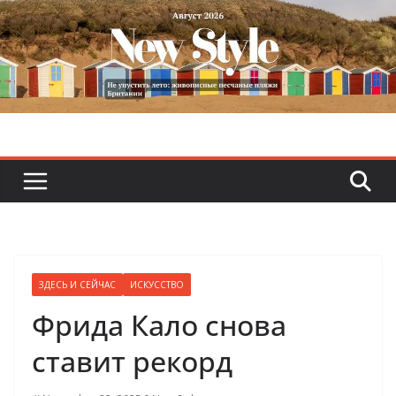
Skip
to
content
ЗДЕСЬ И СЕЙЧАС
ИСКУССТВО
Фрида Кало снова
ставит рекорд