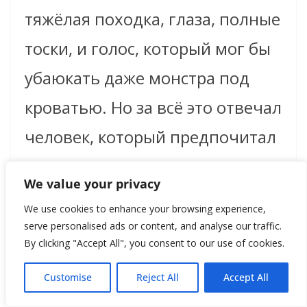
тяжёлая походка, глаза, полные
тоски, и голос, который мог бы
убаюкать даже монстра под
кроватью. Но за всё это отвечал
человек, который предпочитал
тишину, книги и садоводство.
We value your privacy
Человек, который готовил
We use cookies to enhance your browsing experience,
огненное карри и играл в
serve personalised ads or content, and analyse our traffic.
By clicking "Accept All", you consent to our use of cookies.
крикет. Человек, чья
Customise
Reject All
Accept All
вежливость стала почти