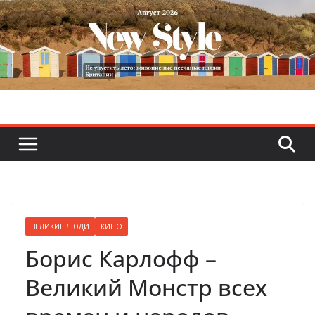
Skip
to
content
ВЕЛИКИЕ ЛЮДИ
КИНО
Борис Карлофф –
Великий Монстр всех