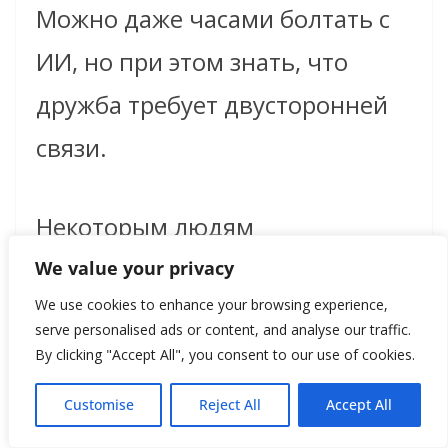
Можно даже часами болтать с
ИИ, но при этом знать, что
дружба требует двусторонней
связи.
Некоторым людям
парасоциальность помогает
We value your privacy
We use cookies to enhance your browsing experience,
переживать тяжёлые периоды.
serve personalised ads or content, and analyse our traffic.
Во время одиночества или
By clicking "Accept All", you consent to our use of cookies.
тревоги такие отношения
Customise
Reject All
Accept All
создают ощущение