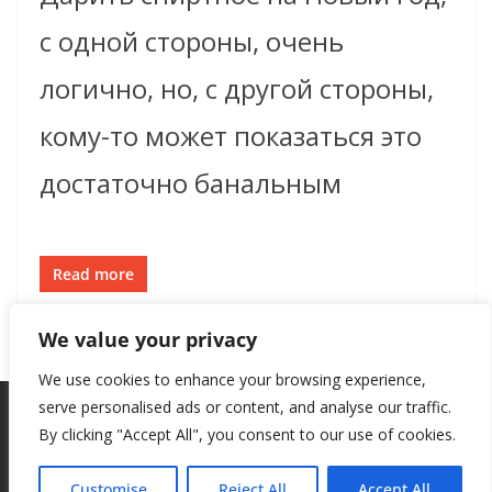
с одной стороны, очень
логично, но, с другой стороны,
кому-то может показаться это
достаточно банальным
Read more
We value your privacy
We use cookies to enhance your browsing experience,
serve personalised ads or content, and analyse our traffic.
By clicking "Accept All", you consent to our use of cookies.
Copyright © 2026
New Style
. All rights reserved.
Theme:
ColorMag
by ThemeGrill. Powered by
WordPress
.
Customise
Reject All
Accept All