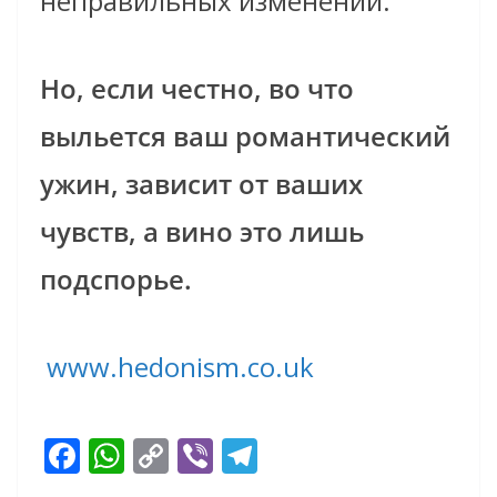
неправильных изменений.
Но, если честно, во что
выльется ваш романтический
ужин, зависит от ваших
чувств, а вино это лишь
подспорье.
www.hedonism.co.uk
F
W
C
Vi
T
ac
h
o
b
el