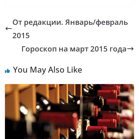
e
at
p
er
e
b
s
y
gr
От редакции. Январь/февраль
o
A
Li
a
2015
o
p
n
m
k
p
k
Гороскоп на март 2015 года
You May Also Like