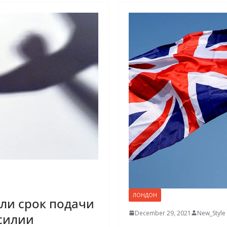
ЛОНДОН
или срок подачи
December 29, 2021
New_Style
силии