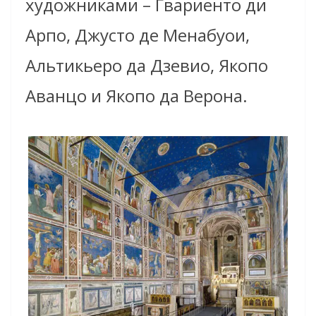
художниками – Гвариенто ди
Арпо, Джусто де Менабуои,
Альтикьеро да Дзевио, Якопо
Аванцо и Якопо да Верона.