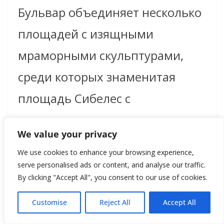
Бульвар объединяет несколько
площадей с изящными
мраморными скульптурами,
среди которых знаменитая
площадь Сибелес с
одноименными дворцом и
We value your privacy
фонтаном, созданным в XVIII
We use cookies to enhance your browsing experience,
веке. А парк Ретиро, где в
serve personalised ads or content, and analyse our traffic.
By clicking "Accept All", you consent to our use of cookies.
бытность короля Филиппа IV
проходили придворные балы и
Customise
Reject All
Accept All