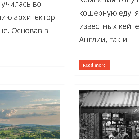
училась во
кошерную еду, я
нию архитектор.
известных кейте
не. Основав в
Англии, так и
Read more