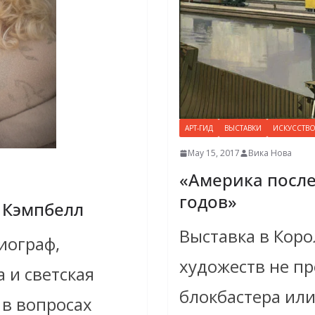
АРТ-ГИД
ВЫСТАВКИ
ИСКУССТВ
May 15, 2017
Вика Нова
«Америка после
годов»
 Кэмпбелл
Выставка в Кор
иограф,
художеств не пр
 и светская
блокбастера ил
 в вопросах