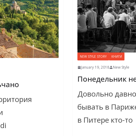
NEW STYLE STORY
КНИГИ
January 19, 2018
New Style
Понедельник не
ьчано
Довольно давно, 
ерритория
бывать в Париже
и
в Питере кто-то
di