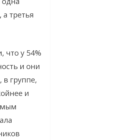
в одна
 а третья
, что у 54%
ость и они
 в группе,
койнее и
Самым
ала
ников