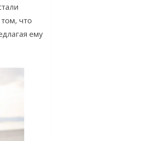
стали
том, что
едлагая ему