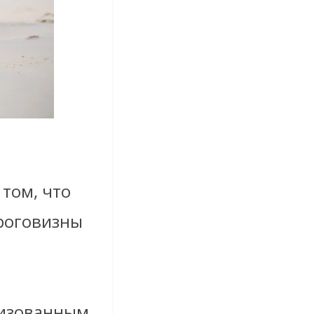
том, что
ороговизны
лизованным