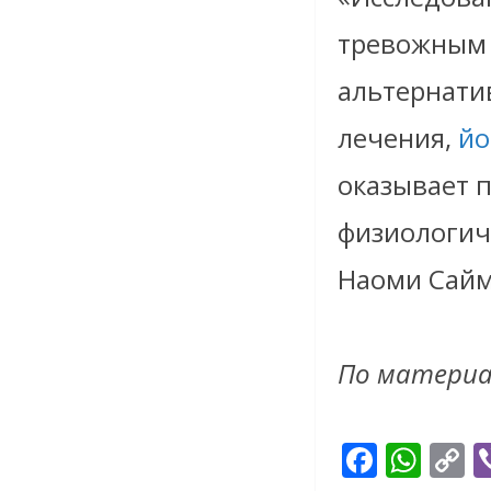
тревожным 
альтернати
лечения,
йо
оказывает 
физиологич
Наоми Сайм
По матери
F
W
C