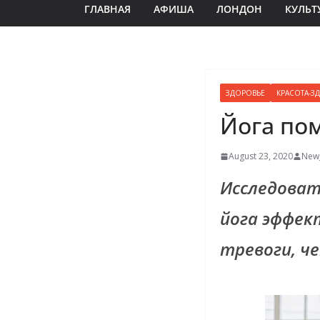
ГЛАВНАЯ
АФИША
ЛОНДОН
КУЛЬТ
ЗДОРОВЬЕ
КРАСОТА-З
Йога пом
August 23, 2020
New_
Исследоват
йога эффек
тревоги, ч