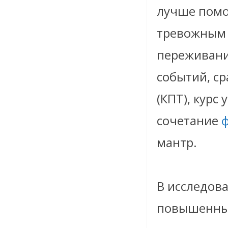
лучше помо
тревожным 
переживани
событий, с
(КПТ), курс
сочетание
мантр.
В исследов
повышенным