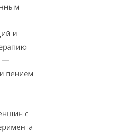
анным
ций и
терапию
у —
и пением
енщин с
еримента