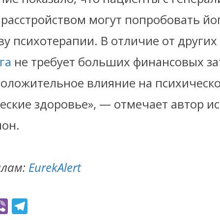
расстройством могут попробовать йог
ву психотерапии. В отличие от других
га
не требует больших финансовых за
положительное влияние на психическо
еские здоровье», — отмечает автор и
он.
алам:
EurekAlert
Vi
T