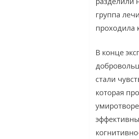
разделили н
группа лечи
проходила к
В конце эк
добровольц
стали чувст
которая про
умиротворе
эффективны
когнитивно