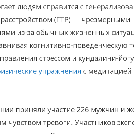
гает людям справится с генерализов
расстройством (ГТР) — чрезмерными
ями из-за обычных жизненных ситуа
равнивая когнитивно-поведенческую 
 управления стрессом и кундалини-йог
физические упражнения
с медитацией 
ании приняли участие 226 мужчин и ж
 чувством тревоги. Участников эксп