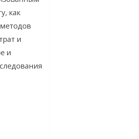
у, как
 методов
трат и
е и
сследования