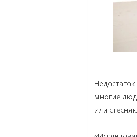
Недостаток
многие люди
или стесняю
«Исследова