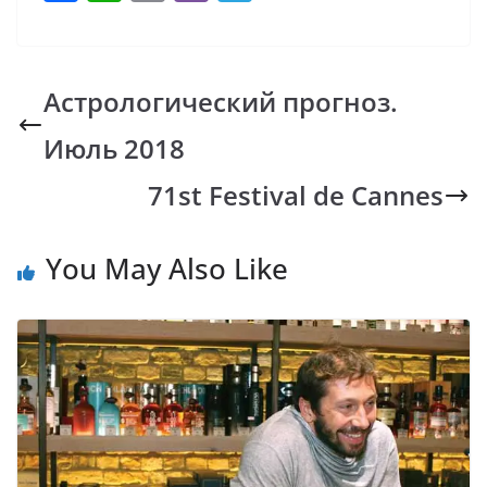
ac
h
o
b
el
e
at
p
er
e
b
s
y
gr
Астрологический прогноз.
o
A
Li
a
Июль 2018
o
p
n
m
k
p
k
71st Festival de Cannes
You May Also Like