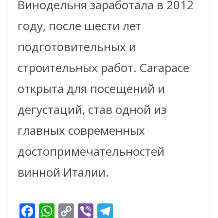
Винодельня заработала в 2012
году, после шести лет
подготовительных и
строительных работ.
Carapace
открыта для посещений и
дегустаций, став одной из
главных современных
достопримечательностей
винной Италии
.
F
W
C
Vi
T