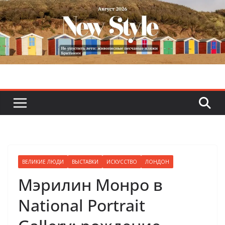
Skip
to
content
ВЕЛИКИЕ ЛЮДИ
ВЫСТАВКИ
ИСКУССТВО
ЛОНДОН
Мэрилин Монро в
National Portrait