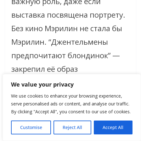
важную роль, даже если
выставка посвящена портрету.
Без кино Мэрилин не стала бы
Мэрилин. “Джентельмены
предпочитают блондинок” —
закрепил её образ
ослепительной комедийной
We value your privacy
блондинки, которая поёт про
We use cookies to enhance your browsing experience,
serve personalised ads or content, and analyse our traffic.
бриллианты так, будто читает
By clicking "Accept All", you consent to our use of cookies.
экономический манифест в
Customise
Reject All
Accept All
перчатках.
The Seven Year Itch
—