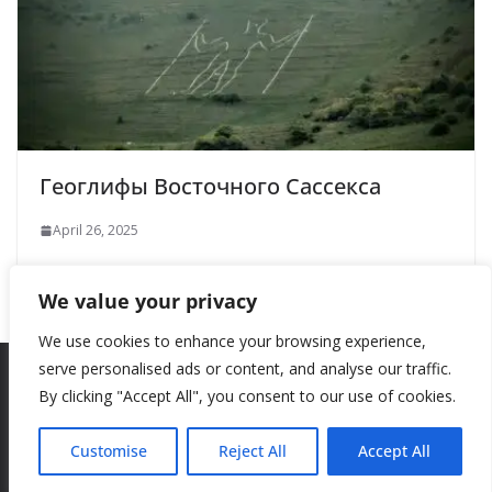
Геоглифы Восточного Сассекса
April 26, 2025
We value your privacy
We use cookies to enhance your browsing experience,
serve personalised ads or content, and analyse our traffic.
By clicking "Accept All", you consent to our use of cookies.
Copyright © 2026
New Style
. All rights reserved.
Theme:
ColorMag
by ThemeGrill. Powered by
WordPress
.
Customise
Reject All
Accept All