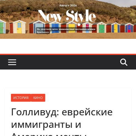
Skip
to
content
ИСТОРИЯ
КИНО
Голливуд: еврейские
иммигранты и