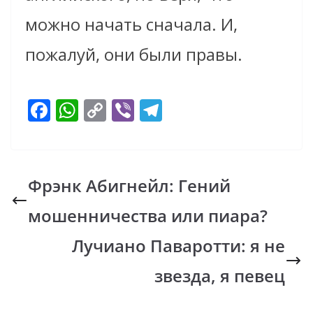
можно начать сначала. И,
пожалуй, они были правы.
F
W
C
Vi
T
ac
h
o
b
el
e
at
p
er
e
b
s
y
gr
Фрэнк Абигнейл: Гений
o
A
Li
a
мошенничества или пиара?
o
p
n
m
k
p
k
Лучиано Паваротти: я не
звезда, я певец