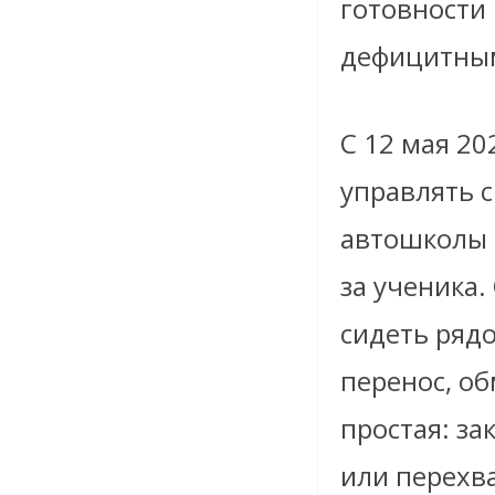
готовности 
дефицитным
С 12 мая 20
управлять св
автошколы 
за ученика.
сидеть рядо
перенос, об
простая: за
или перехва