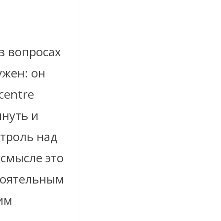
 в вопросах
ужен: он
centre
януть и
нтроль над
 смысле это
стоятельным
им