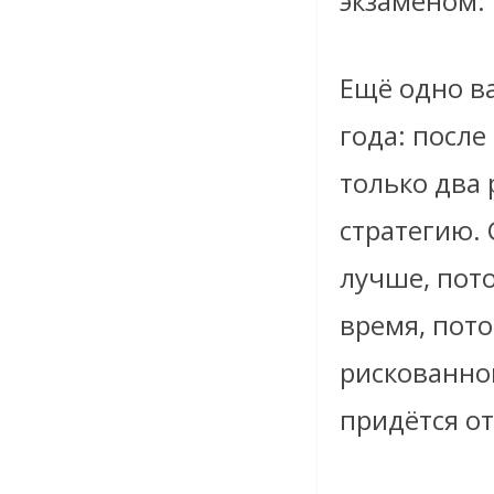
экзаменом.
Ещё одно ва
года: после
только два 
стратегию. 
лучше, пот
время, пото
рискованной
придётся от