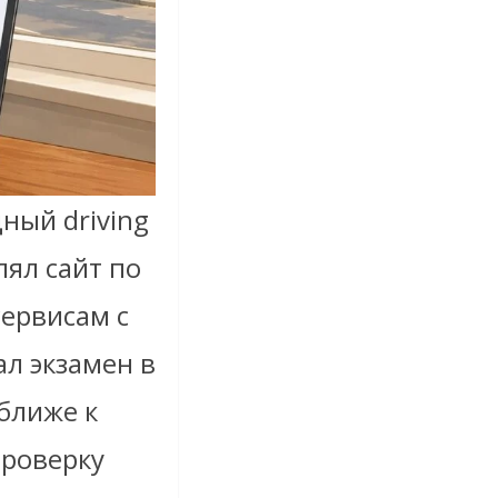
ный driving
лял сайт по
сервисам с
ал экзамен в
ближе к
проверку