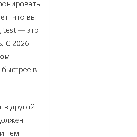
бронировать
ет, что вы
 test — это
. С 2026
лом
 быстрее в
т в другой
 должен
и тем