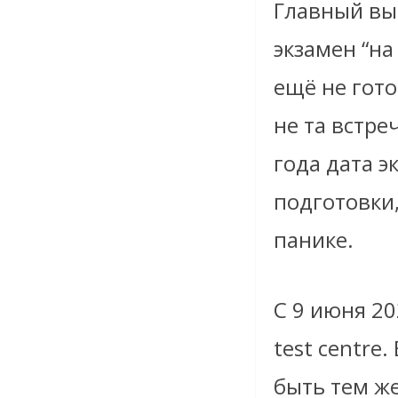
Главный вы
экзамен “на
ещё не гото
не та встре
года дата 
подготовки,
панике.
С 9 июня 20
test centre
быть тем ж