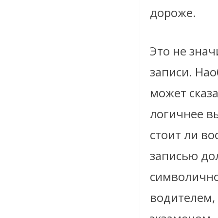
дороже.
Это не знач
записи. Нао
может сказат
логичнее вы
стоит ли во
записью дол
символично
водителем,