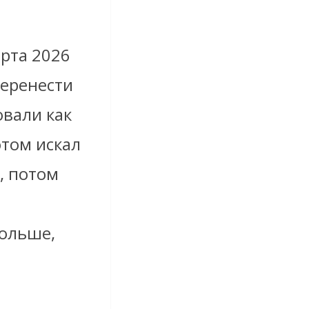
арта 2026
перенести
овали как
отом искал
, потом
больше,