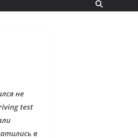
ился не
iving test
али
атились в