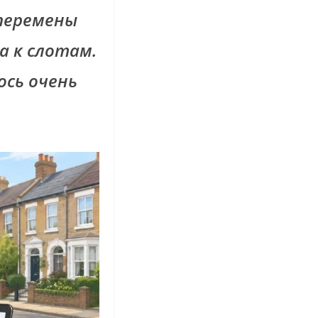
 перемены
а к слотам.
ось очень