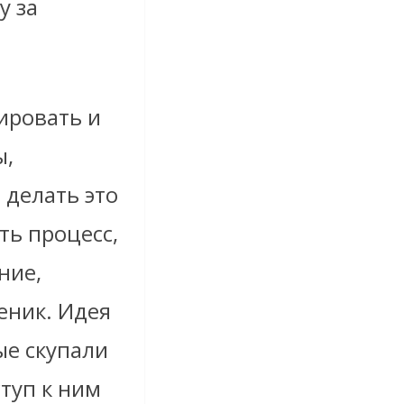
у за
нировать и
ы,
 делать это
ть процесс,
ние,
еник. Идея
ые скупали
туп к ним