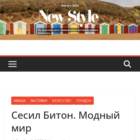
Skip
to
content
АФИША
ВЫСТАВКИ
ИСКУССТВО
ЛОНДОН
Сесил Битон. Модный
мир