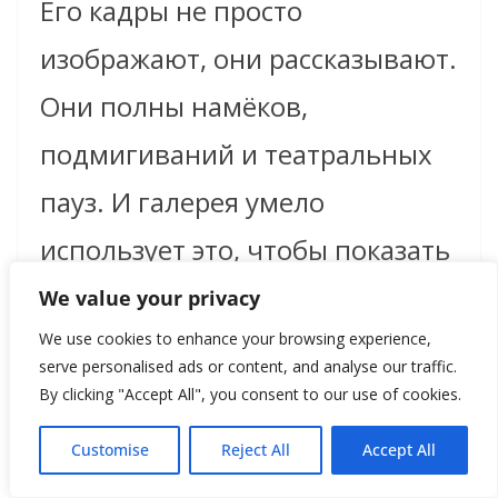
Его кадры не просто
изображают, они рассказывают.
Они полны намёков,
подмигиваний и театральных
пауз. И галерея умело
использует это, чтобы показать
зрителю, что искусство — это
We value your privacy
не всегда о серьёзном, иногда о
We use cookies to enhance your browsing experience,
serve personalised ads or content, and analyse our traffic.
стиле, позе и лёгкости.
By clicking "Accept All", you consent to our use of cookies.
Customise
Reject All
Accept All