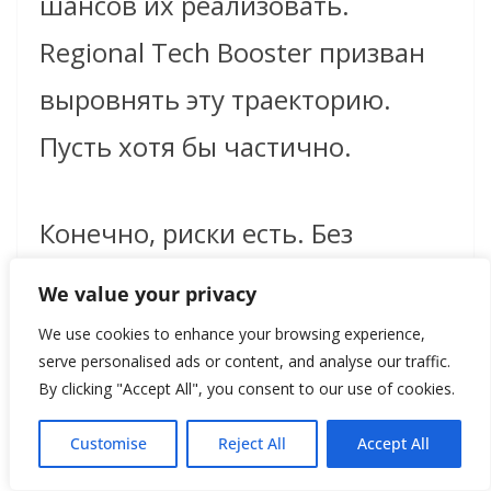
шансов их реализовать.
Regional Tech Booster призван
выровнять эту траекторию.
Пусть хотя бы частично.
Конечно, риски есть. Без
долгосрочного
We value your privacy
финансирования и
We use cookies to enhance your browsing experience,
serve personalised ads or content, and analyse our traffic.
политической воли проект
By clicking "Accept All", you consent to our use of cookies.
рискует остаться просто серией
Customise
Reject All
Accept All
красивых мероприятий. Но