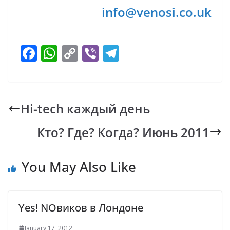
info@venosi.co.uk
F
W
C
Vi
T
ac
h
o
b
el
e
at
p
er
e
b
s
y
gr
Hi-tech каждый день
o
A
Li
a
Ктo? Где? Когда? Июнь 2011
o
p
n
m
k
p
k
You May Also Like
Yes! NOвиков в Лондоне
January 17, 2012