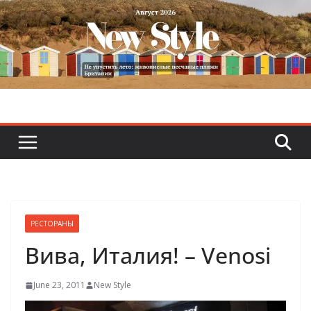
Skip
to
content
РЕСТОРАНЫ
Вива, Италия! – Venosi
June 23, 2011
New Style