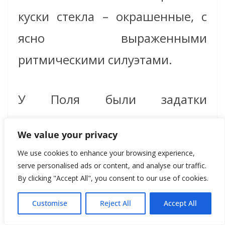
куски стекла – окрашенные, с
ясно выраженными
ритмическими силуэтами.
У Поля были задатки
прирожденного лидера, он стал
We value your privacy
чем-то вроде гуру для
We use cookies to enhance your browsing experience,
молодых. Современник
serve personalised ads or content, and analyse our traffic.
By clicking "Accept All", you consent to our use of cookies.
красноречиво охарактеризовал
Customise
Reject All
Accept All
его: «Рубака, трубадур, пират».