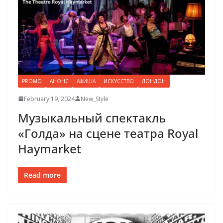
PROMO
АНОНС
АФИША
ИСКУССТВО
ЛОНДОН
February 19, 2024
New_Style
Музыкальный спектакль
«Голда» на сцене театра Royal
Haymarket
Read more