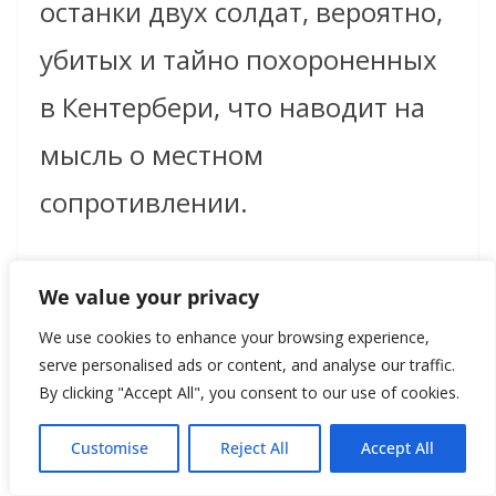
останки двух солдат, вероятно,
убитых и тайно похороненных
в Кентербери, что наводит на
мысль о местном
сопротивлении.
Как выглядела жизнь в римской
We value your privacy
армии с точки зрения солдат?
We use cookies to enhance your browsing experience,
serve personalised ads or content, and analyse our traffic.
Что их семьи думали о жизни в
By clicking "Accept All", you consent to our use of cookies.
форте? Как реагировали
Customise
Reject All
Accept All
завоеванные ими? Выставка