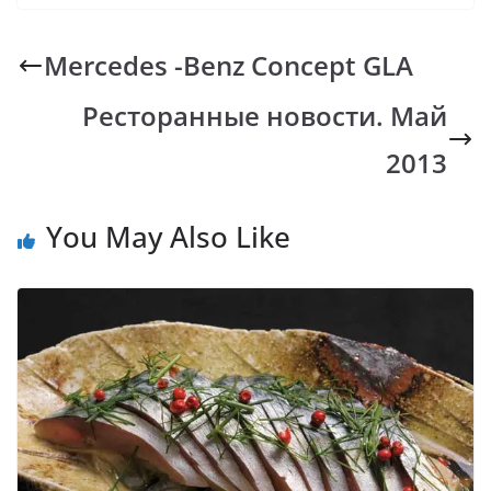
e
at
p
er
e
b
s
y
gr
Mercedes -Benz Concept GLA
o
A
Li
a
Ресторанные новости. Май
o
p
n
m
k
p
k
2013
You May Also Like