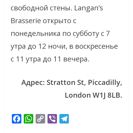
свободной стены. Langan’s
Brasserie открыто с
понедельника по субботу с 7
утра до 12 ночи, в воскресенье
с 11 утра до 11 вечера.
Адрес: Stratton St, Piccadilly,
London W1J 8LB.
F
W
C
Vi
T
ac
h
o
b
el