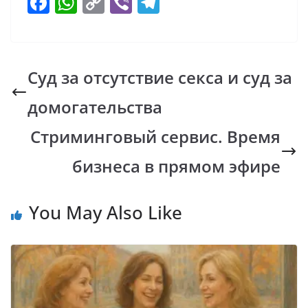
F
W
C
Vi
T
ac
h
o
b
el
e
at
p
er
e
b
s
y
gr
Суд за отсутствие секса и суд за
o
A
Li
a
домогательства
o
p
n
m
k
p
k
Стриминговый сервис. Время
бизнеса в прямом эфире
You May Also Like