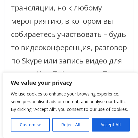
трансляции, но к любому
мероприятию, в котором вы
собираетесь участвовать – будь
то видеоконференция, разговор
по Skype или запись видео для
своего YourTube канала. Также
We value your privacy
важно исключить посторонние
We use cookies to enhance your browsing experience,
шумы. С креативным подходом
serve personalised ads or content, and analyse our traffic.
By clicking "Accept All", you consent to our use of cookies.
даже небольшое пространство
Customise
Reject All
Accept All
можно превратить в