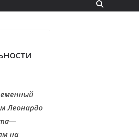
ьности
временный
ем Леонардо
кта—
ам на