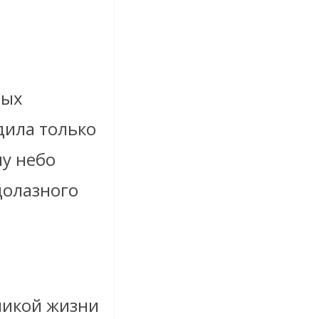
ных
дила только
му небо
долазного
никой жизни