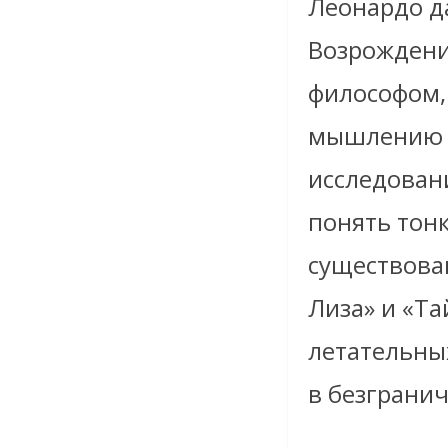
Леонардо д
Возрождени
философом,
мышлению и
исследован
понять тон
существован
Лиза» и «Та
летательны
в безграни