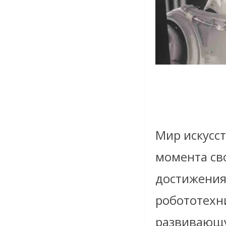
Мир искусст
момента св
достижения
робототехни
развивающу