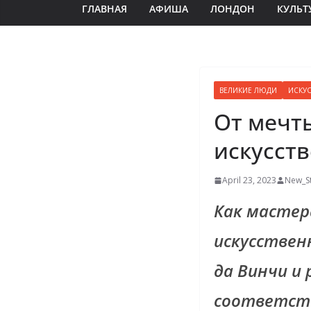
ГЛАВНАЯ
АФИША
ЛОНДОН
КУЛЬТ
ВЕЛИКИЕ ЛЮДИ
ИСКУ
От мечт
искусст
April 23, 2023
New_St
Как мастер
искусстве
да Винчи и
соответств