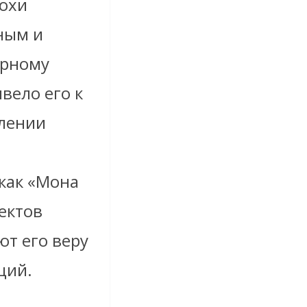
охи
ным и
арному
вело его к
млении
 как «Мона
ектов
ют его веру
ций.