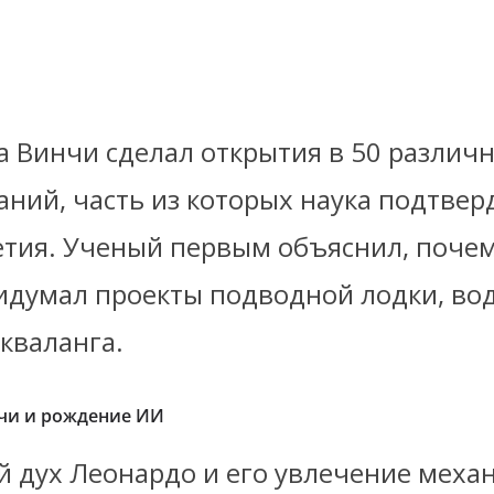
а Винчи сделал открытия в 50 различ
аний, часть из которых наука подтвер
летия. Ученый первым объяснил, поче
ридумал проекты подводной лодки, во
кваланга.
чи и рождение ИИ
й дух Леонардо и его увлечение меха