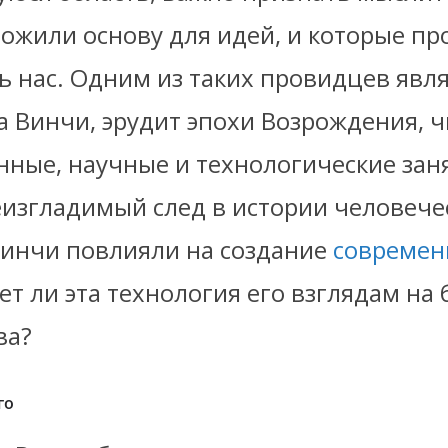
ложили основу для идей, и которые п
ь нас. Одним из таких провидцев явля
а Винчи, эрудит эпохи Возрождения, 
нные, научные и технологические зан
изгладимый след в истории человечес
Винчи повлияли на создание
современ
ет ли эта технология его взглядам на
ва?
го