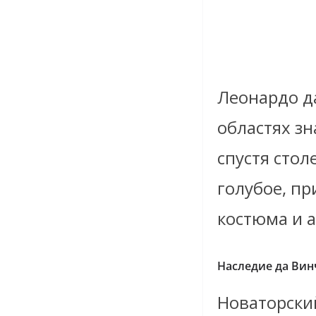
Леонардо д
областях зн
спустя сто
голубое, п
костюма и а
Наследие да Вин
Новаторски