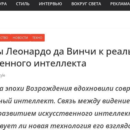
УРА
СТИЛЬ
ИНТЕРВЬЮ
ВОКРУГ СВЕТА
РЕКЛАМА
ССТВО
НОВОСТИ
ТЕХНО
ы Леонардо да Винчи к реал
венного интеллекта
yle
а эпохи Возрождения вдохновили со
нный интеллект.
Связь между видени
 развитием искусственного интелле
ует ли новая технология его взгляд