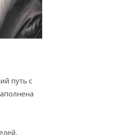
ий путь с
наполнена
елей,