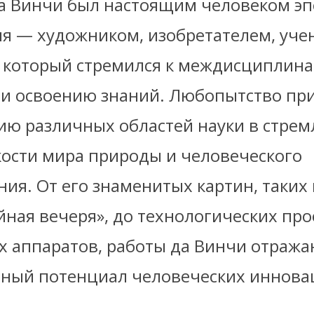
а Винчи был настоящим человеком эп
я — художником, изобретателем, уче
 который стремился к междисциплин
 освоению знаний. Любопытство при
ию различных областей науки в стре
кости мира природы и человеческого
ия. От его знаменитых картин, таких
йная вечеря», до технологических про
х аппаратов, работы да Винчи отража
чный потенциал человеческих иннова