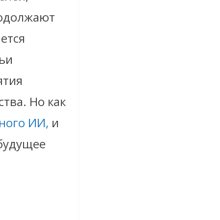
родолжают
ется
чьи
ятия
тва. Но как
ного ИИ,
и
 будущее