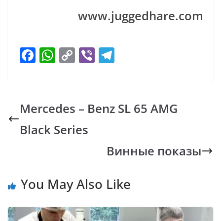
www.juggedhare.com
F
W
C
Vi
T
ac
h
o
b
el
e
at
p
er
e
b
s
y
gr
Mercedes – Benz SL 65 AMG
o
A
Li
a
Black Series
o
p
n
m
k
p
k
Винные показы
You May Also Like