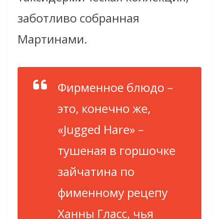
заботливо собранная
Мартинами.
Фирменное блюдо –
это, конечно же,
«Jugged Hare» –
тушеная в горшочке
зайчатина по
фименному рецепу
Ханны Гласс, чья