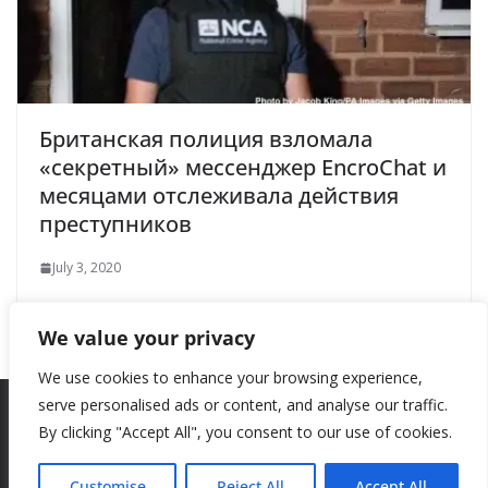
Британская полиция взломала
«секретный» мессенджер EncroChat и
месяцами отслеживала действия
преступников
July 3, 2020
We value your privacy
We use cookies to enhance your browsing experience,
serve personalised ads or content, and analyse our traffic.
By clicking "Accept All", you consent to our use of cookies.
Copyright © 2026
New Style
. All rights reserved.
Theme:
ColorMag
by ThemeGrill. Powered by
WordPress
.
Customise
Reject All
Accept All