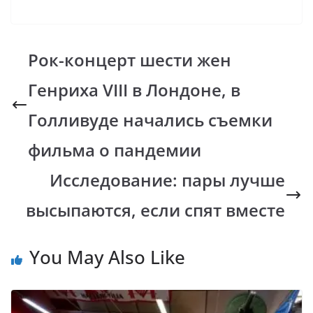
ac
h
o
b
el
e
at
p
er
e
b
s
y
gr
Рок-концерт шести жен
o
A
Li
a
Генриха VIII в Лондоне, в
o
p
n
m
k
p
k
Голливуде начались съемки
фильма о пандемии
Исследование: пары лучше
высыпаются, если спят вместе
You May Also Like