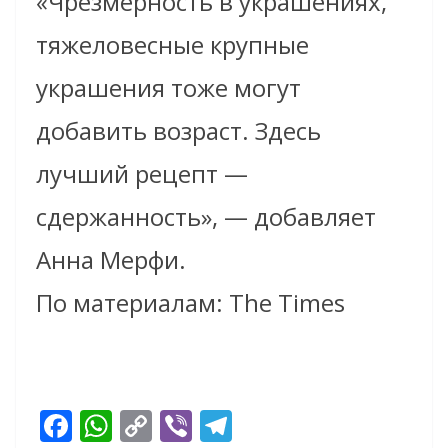
«Чрезмерность в украшениях,
тяжеловесные крупные
украшения тоже могут
добавить возраст. Здесь
лучший рецепт —
сдержанность», — добавляет
Анна Мерфи.
По материалам: The Times
F
W
C
Vi
T