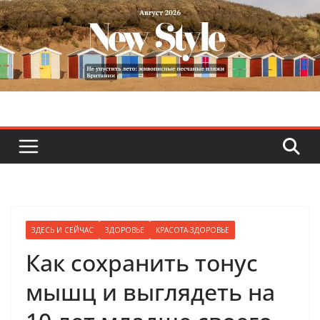
Skip
to
content
ЗДЕСЬ И СЕЙЧАС
ЗДОРОВЬЕ
КРАСОТА-ЗДОРОВЬЕ
Как сохранить тонус
мышц и выглядеть на