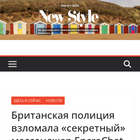
Skip
to
content
ЗДЕСЬ И СЕЙЧАС
НОВОСТИ
Британская полиция
взломала «секретный»