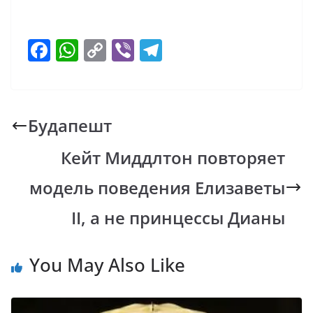
F
W
C
Vi
T
ac
h
o
b
el
e
at
p
er
e
b
s
y
gr
Будапешт
o
A
Li
a
Кейт Миддлтон повторяет
o
p
n
m
k
p
k
модель поведения Елизаветы
ІІ, а не принцессы Дианы
You May Also Like