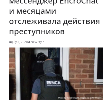
мессенджер EncroChat
и месяцами
отслеживала действия
преступников
July 3, 2020
New Style