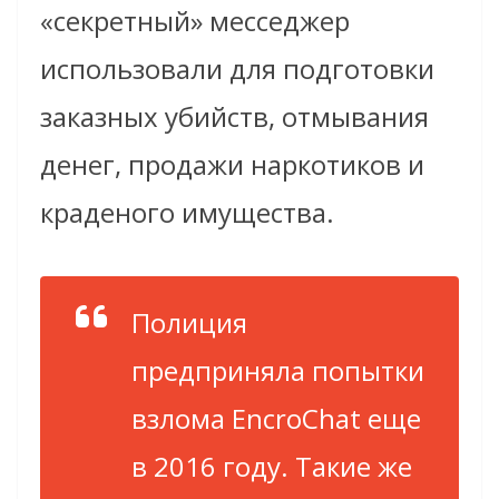
«секретный» месседжер
использовали для подготовки
заказных убийств, отмывания
денег, продажи наркотиков и
краденого имущества.
Полиция
предприняла попытки
взлома EncroChat еще
в 2016 году. Такие же