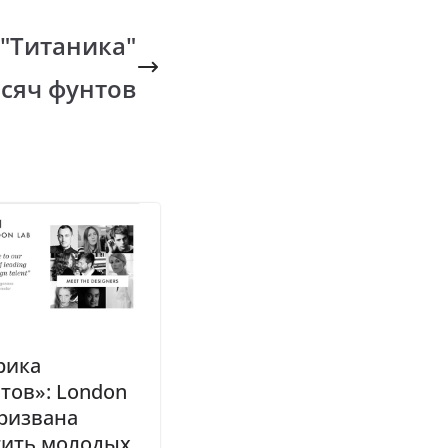
 "Титаника"
ысяч фунтов
рика
тов»: London
ризвана
тить молодых