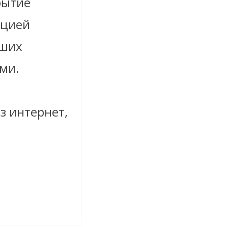
рытие
кцией
аших
ями.
з интернет,