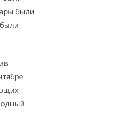
вары были
 были
ив
нтябре
ующих
родный