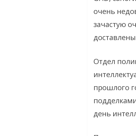
очень недо
зачастую оч
доставлены
Отдел поли
интеллекту
прошлого г
подделками
день интел