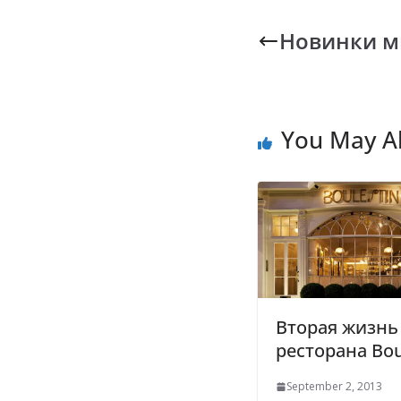
e
at
p
b
s
y
Новинки м
o
A
L
o
p
n
k
p
k
You May Al
Вторая жизнь
ресторана Bou
September 2, 2013