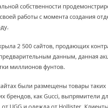
альной собственности продемонстрир
своей работы с момента создания отд
ду.
крыла 2 500 сайтов, продающих конт
 предварительным данным, данная ак
ятки миллионов фунтов.
сайтах были размещены товары таких
х брендов, как Gucci, выпрямители д
 от UGG и одежда от Hollister. Клиент