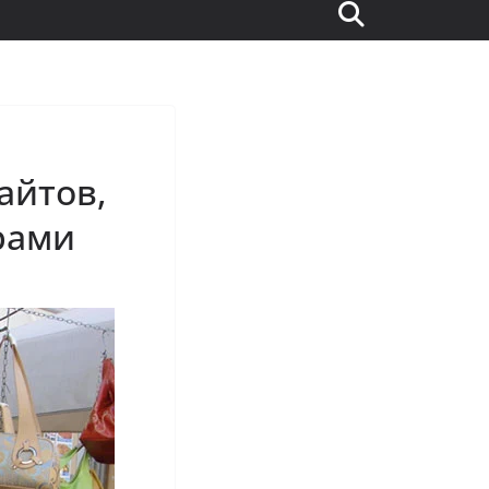
айтов,
рами