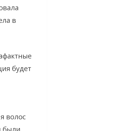
овала
ела в
рафактные
ция будет
ля волос
ы были