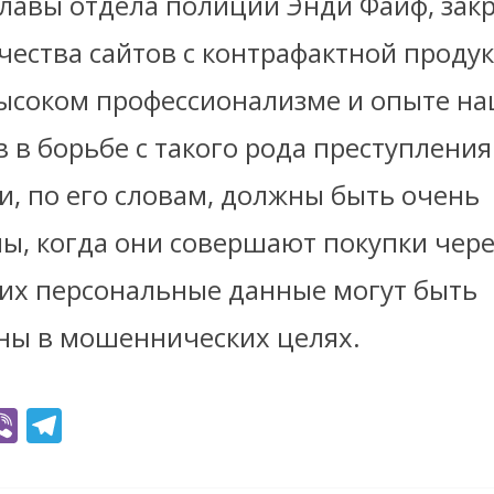
главы отдела полиции Энди Файф, зак
чества сайтов с контрафактной проду
высоком профессионализме и опыте н
 в борьбе с такого рода преступлени
и, по его словам, должны быть очень
ы, когда они совершают покупки чере
 их персональные данные могут быть
ны в мошеннических целях.
Vi
T
b
el