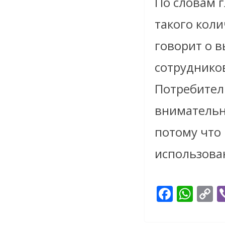
По словам 
такого коли
говорит о 
сотрудников
Потребител
внимательн
потому что
использова
F
W
C
ac
h
o