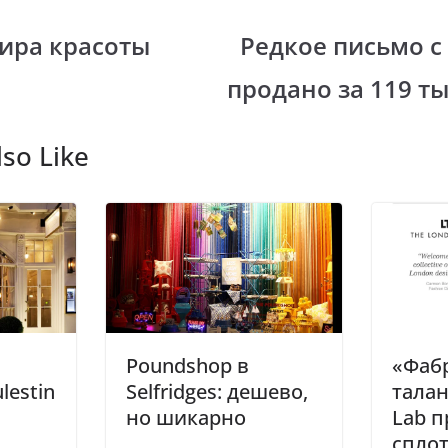
er
e
gr
ира красоты
Редкое письмо с
i
a
продано за 119 т
m
so Like
«Фаб
Poundshop в
талан
lestin
Selfridges: дешево,
Lab п
но шикарно
спло