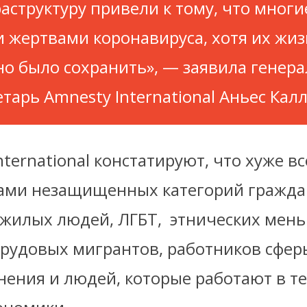
аструктуру привели к тому, что мног
и жертвами коронавируса, хотя их жи
о было сохранить», — заявила генер
етарь Amnesty International Аньес Кал
nternational констатируют, что хуже вс
вами незащищенных категорий гражд
жилых людей, ЛГБТ, этнических мень
трудовых мигрантов, работников сфер
нения и людей, которые работают в т