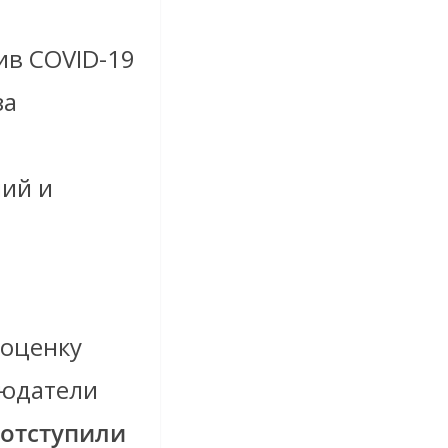
ив COVID-19
за
ий и
 оценку
людатели
 отступили