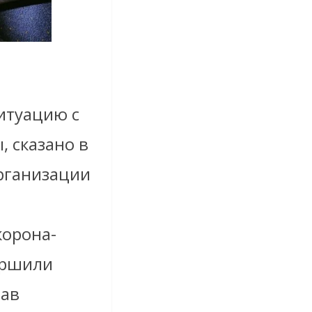
итуацию с
, сказано в
рганизации
корона-
ершили
рав