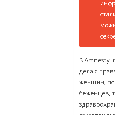
инфр
стал
можн
секр
В Amnesty I
дела с пра
женщин, по
беженцев, 
здравоохра