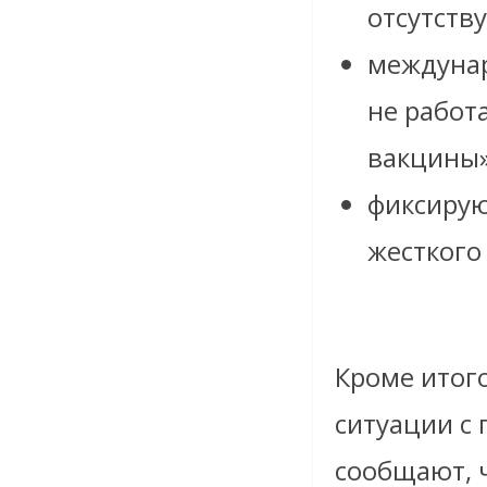
отсутств
междунар
не работ
вакцины»
фиксирую
жесткого
Кроме итого
ситуации с 
сообщают, 