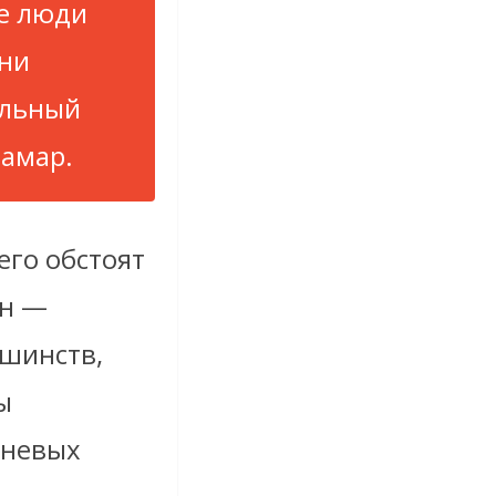
ие люди
зни
альный
ламар.
его обстоят
ан —
шинств,
ы
еневых