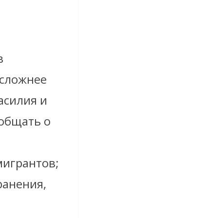
в
 сложнее
асилия и
ообщать о
мигрантов;
ранения,