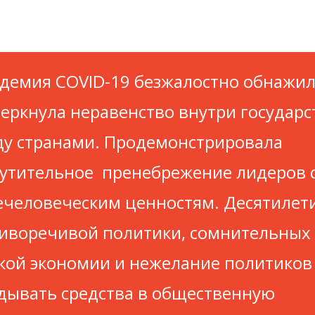
демия COVID-19 безжалостно обнажил
еркнула неравенство внутри государс
у странами. Продемонстрировала
утительное пренебрежение лидеров с
человеческим ценностям. Десятилет
иворечивой политики, сомнительных
кой экономии и нежелание политиков
дывать средства в общественную