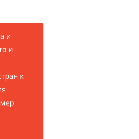
а и
тв и
тран к
ия
 мер