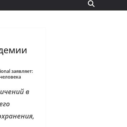
ндемии
onal заявляет:
 человека
ничений в
его
хранения,