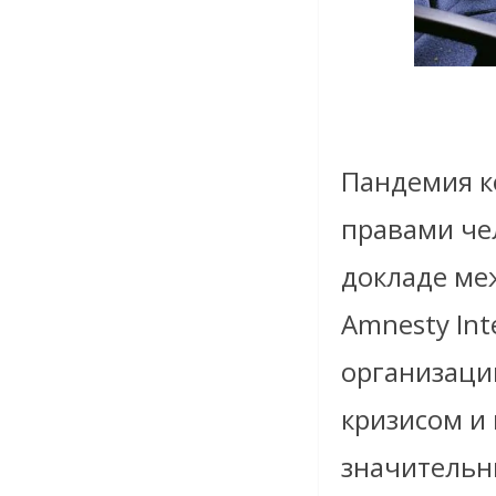
Пандемия к
правами чел
докладе ме
Amnesty In
организаци
кризисом и
значительн