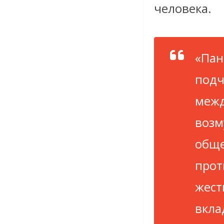
человека.
«Пан
подч
межд
возм
обще
прот
жест
вкла