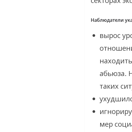
секторах эк
Наблюдатели ука
вырос ур
отношени
находить
абьюза. 
таких си
ухудшило
игнориру
мер соци