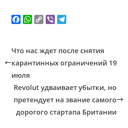
F
W
C
Vi
T
ac
h
o
b
el
e
at
p
er
e
b
s
y
gr
Что нас ждет после снятия
o
A
Li
a
карантинных ограничений 19
o
p
n
m
k
p
k
июля
Revolut удваивает убытки, но
претендует на звание самого
дорогого стартапа Британии