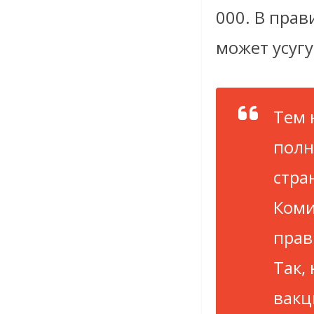
000. В прав
может усуг
Тем 
полн
стра
Коми
прав
Так,
вакц