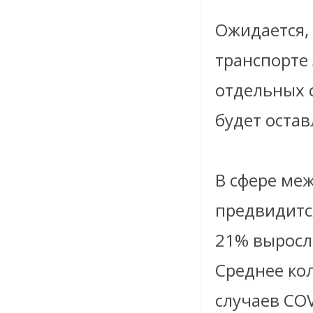
Ожидается, 
транспорте
отдельных с
будет остав
В сфере ме
предвидится
21% выросл
Среднее ко
случаев COV