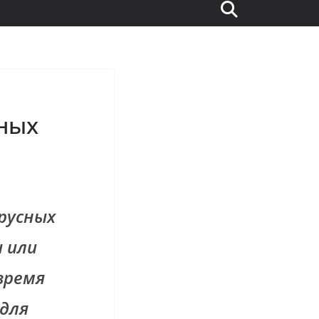
нных
русных
 или
время
для