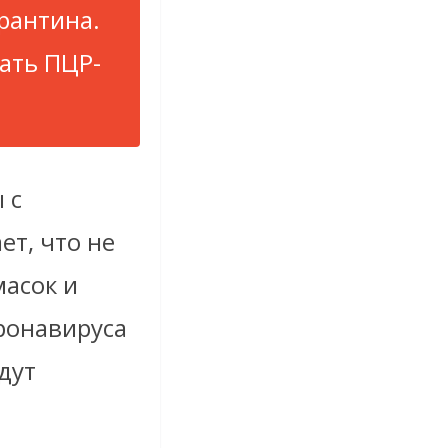
рантина.
ать ПЦР-
 с
т, что не
масок и
ронавируса
дут