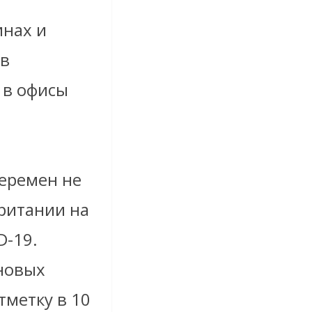
инах и
 в
 в офисы
еремен не
британии на
D-19.
новых
тметку в 10