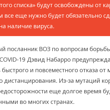
того списка» будут освобождены от ка
м все еще нужно будет обязательно сд
 на наличие вируса.
й посланник ВОЗ по вопросам борьбы
COVID-19 Дэвид Набарро предупреждае
 быстрого и повсеместного отказа от 
о дистанцирования. Из-за мутаций ко
редосторожности еще долгое время бу
нными во многих странах.