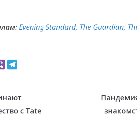
лам:
Evening Standard,
The Guardian,
The
Vi
T
b
el
er
e
gr
чинают
Пандеми
i
a
ство с Tate
знакомст
m