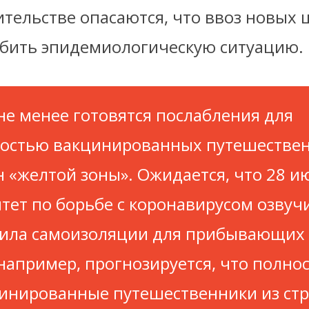
ительстве опасаются, что ввоз новых
убить эпидемиологическую ситуацию.
не менее готовятся послабления для
остью вакцинированных путешествен
н «желтой зоны». Ожидается, что 28 и
тет по борьбе с коронавирусом озвуч
ила самоизоляции для прибывающих в
 например, прогнозируется, что полно
инированные путешественники из ст