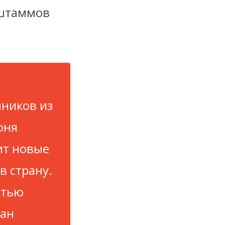
 штаммов
ников из
юня
ит новые
 страну.
стью
ран