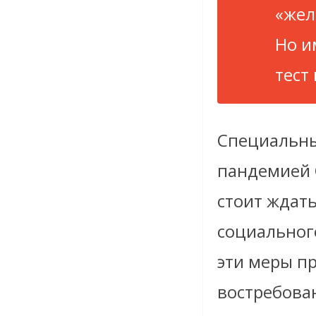
«жел
Но и
тест
Специальны
пандемией 
стоит ждать
социальног
эти меры п
востребова