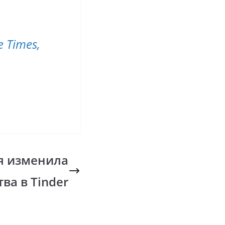
 Times,
я изменила
ва в Tinder