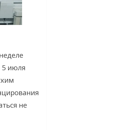
неделе
 5 июля
ским
анцирования
аться не