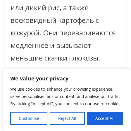
или дикий рис, а также
восковидный картофель с
кожурой. Они перевариваются
медленнее и вызывают
меньшие скачки глюкозы.
We value your privacy
3. Готовьте, остужайте и
We use cookies to enhance your browsing experience,
разогревайте.
serve personalised ads or content, and analyse our traffic.
By clicking "Accept All", you consent to our use of cookies.
Приготовьте рис или картошку
заранее, остудите на ночь, а
Customise
Reject All
Accept All