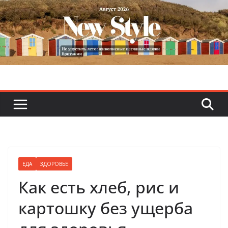
Skip
to
content
ЕДА
ЗДОРОВЬЕ
Как есть хлеб, рис и
картошку без ущерба