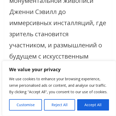
монументальной живописи
Дженни Сэвилл до
иммерсивных инсталляций, где
зритель становится
участником, и размышлений о
будущем с искусственным
интеллектом.
We value your privacy
We use cookies to enhance your browsing experience,
serve personalised ads or content, and analyse our traffic.
«The Long Now» — это не просто
By clicking "Accept All", you consent to our use of cookies.
юбилейный проект, а манифест.
Customise
Reject All
Accept All
Он подтверждает миссию