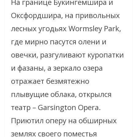
На границе Букингемшира и
Оксфордшира, на привольных
лесных угодьях Wormsley Park,
где мирно пасутся олени и
овечки, разгуливают куропатки
и фазаны, а зеркало озера
отражает безмятежно
плывущие облака, открылся
театр – Garsington Opera.
Приютил оперу на обширных
землях своего поместья