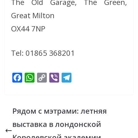
The Old Garage, The Green,
Great Milton
OX44 7NP
Tel: 01865 368201
F
W
C
Vi
T
ac
h
o
b
el
e
at
p
er
e
b
s
y
gr
Рядом с мэтрами: летняя
o
A
Li
a
выставка в лондонской
o
p
n
m
k
p
k
Королевской академии