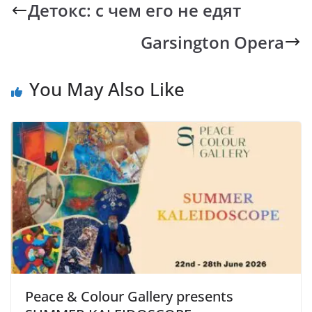
b
s
y
gr
Детокс: с чем его не едят
o
A
Li
a
Garsington Opera
o
p
n
m
k
p
k
You May Also Like
Peace & Colour Gallery presents