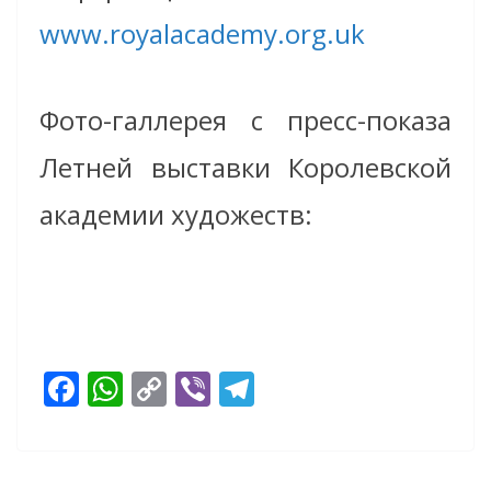
www.royalacademy.org.uk
Фото-галлерея с пресс-показа
Летней выставки Королевской
академии художеств:
F
W
C
Vi
T
ac
h
o
b
el
e
at
p
er
e