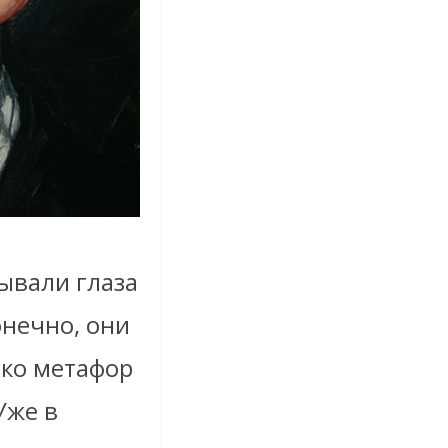
тывали глаза
онечно, они
ько метафор
Уже в