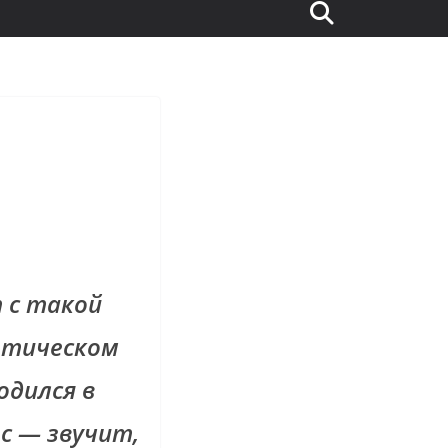
 с такой
антическом
одился в
ос — звучит,