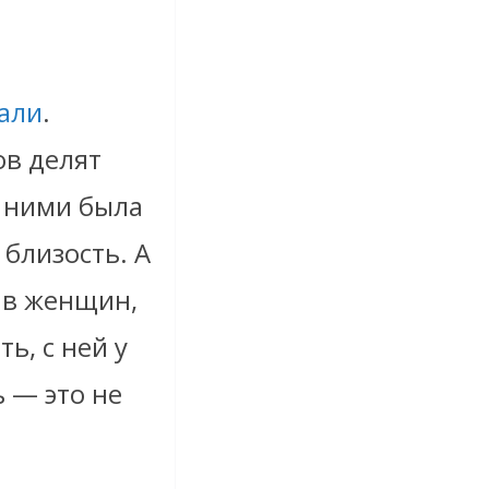
али
.
ов делят
у ними была
 близость. А
, в женщин,
ь, с ней у
 — это не