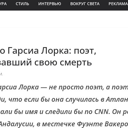
УРА
СТИЛЬ
ИНТЕРВЬЮ
ВОКРУГ СВЕТА
РЕКЛАМА
 Гарсиа Лорка: поэт,
завший свою смерть
И.
арсиа Лорка — не просто поэт, а поэт
ди, что если бы она случилась в Атл
дали бы имя и следили бы по CNN. Он р
 Андалусии, в местечке Фуэнте Вакер