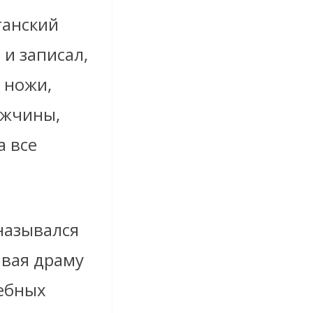
ганский
 и записал,
, ножи,
ужчины,
а все
 назывался
ывая драму
дебных