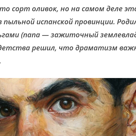
то сорт оливок, но на самом деле эт
 пыльной испанской провинции. Родил
ьгами (папа — зажиточный землевладе
 детства решил, что драматизм важ
.