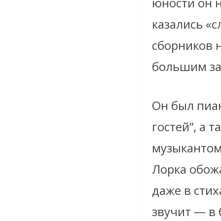
юности он н
казались «
сборников н
большим за
Он был пиа
гостей”, а 
музыкантом.
Лорка обож
даже в стих
звучит — в 