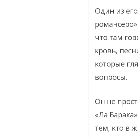
Один из ег
романсеро».
что там гов
кровь, песн
которые гля
вопросы.
Он не прост
«Ла Барака»
тем, кто в