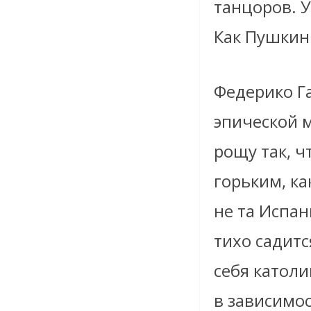
танцоров. У
Как Пушкин 
Федерико Га
эпической 
рощу так, ч
горьким, ка
не та Испан
тихо садитс
себя катол
в зависимос