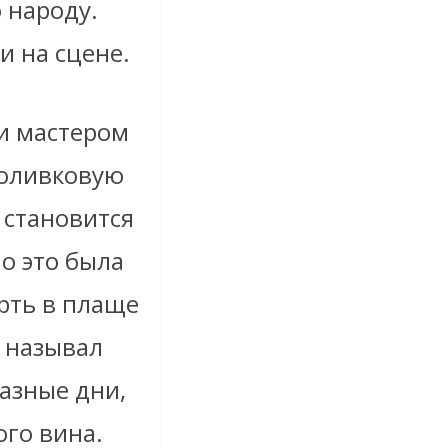
 народу.
и на сцене.
 и мастером
 оливковую
 становится
о это была
ерть в плаще
н называл
азные дни,
ого вина.