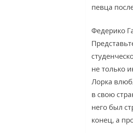
певца после
Федерико Г
Представьте
студенческ
не только и
Лорка влюбл
в свою стра
него был ст
конец, а пр