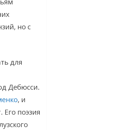
зьям
них
зий, но с
ать для
од Дебюсси.
менко
, и
. Его поэзия
лузского