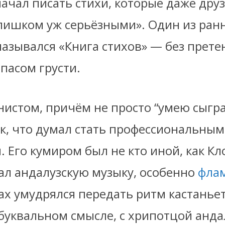
ачал писать стихи, которые даже дру
слишком уж серьёзными». Один из ран
азывался «Книга стихов» — без претен
пасом грусти.
нистом, причём не просто “умею сыгр
так, что думал стать профессиональным
 Его кумиром был не кто иной, как Кл
ал андалузскую музыку, особенно
фла
ах умудрялся передать ритм кастаньет
буквальном смысле, с хрипотцой анда