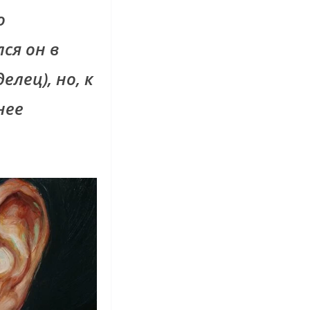
о
ся он в
лец), но, к
нее