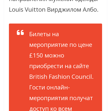
Louis Vuitton Вирджилом Албо.
Билеты на
мероприятие по цене
£150 можно
приобрести на сайте
British Fashion Council.
Гости онлайн-
мероприятия получат
доступ ко всем