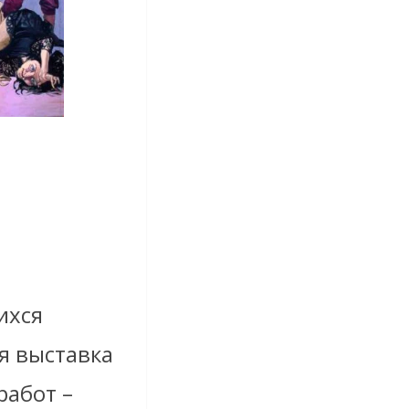
.
ихся
я выставка
работ –