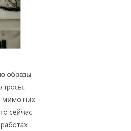
ею образы
опросы,
и мимо них
го сейчас
 работах