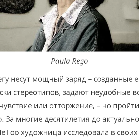
Paula Rego
егу несут мощный заряд – созданные 
ски стереотипов, задают неудобные в
чувствие или отторжение, – но пройт
 За многие десятилетия до актуально
eToo художница исследовала в своих