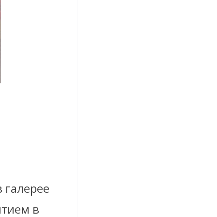
в галерее
ытием в