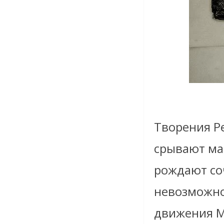
Творения Р
срывают ма
рождают со
невозможно.
движения M