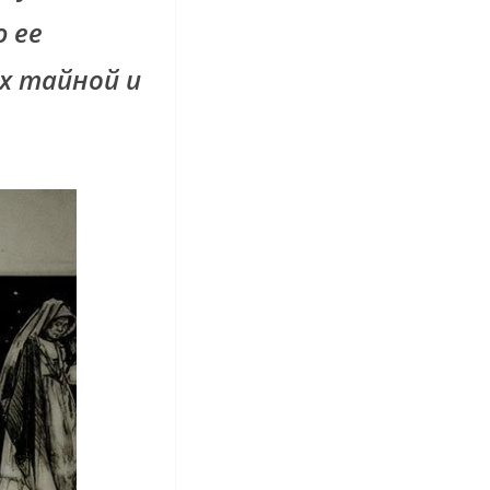
 ее
х тайной и