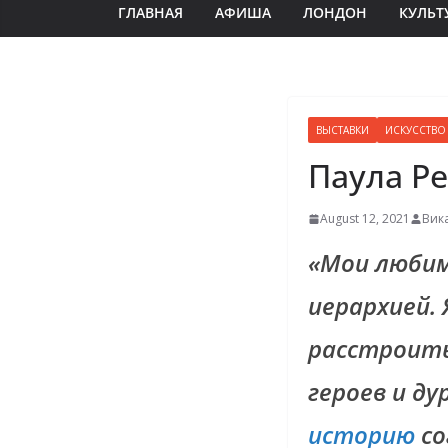
ГЛАВНАЯ
АФИША
ЛОНДОН
КУЛЬТ
ВЫСТАВКИ
ИСКУССТВО
Паула Ре
August 12, 2021
Вик
«Мои любим
иерархией. 
расстроит
героев и ду
историю
со