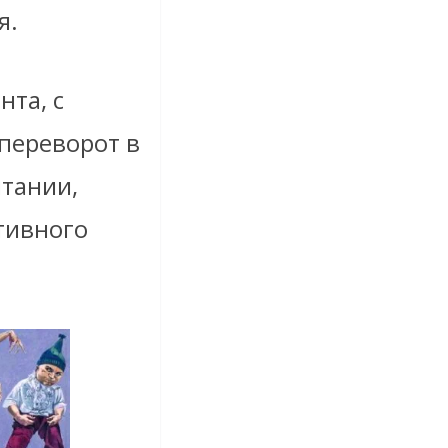
я.
та, с
переворот в
тании,
тивного