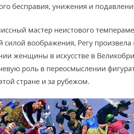
ого бесправия, унижения и подавлени
иссный мастер неистового темперамен
й силой воображения, Регу произвела 
нии женщины в искусстве в Великобри
чевую роль в переосмыслении фигура
 этой стране и за рубежом.