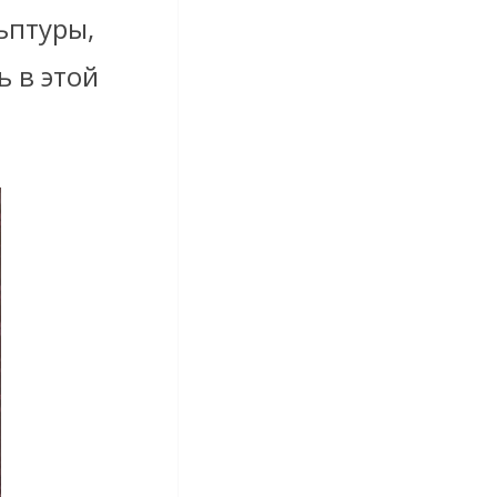
ьптуры,
ь в этой