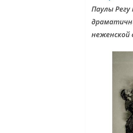
Паулы Регу
драматичн
неженской 