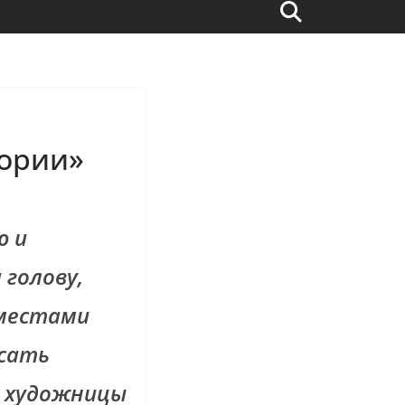
тории»
ю и
 голову,
 местами
исать
е художницы