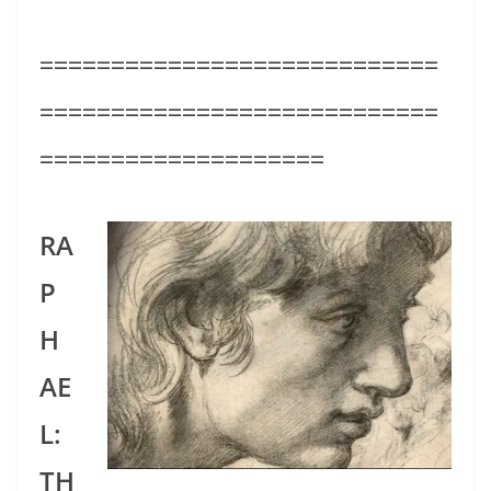
============================
============================
====================
RA
P
H
AE
L:
TH