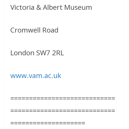
Victoria & Albert Museum
Cromwell Road
London SW7 2RL
www.vam.ac.uk
============================
============================
====================