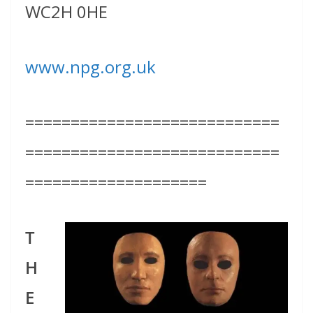
WC2H 0HE
www.npg.org.uk
============================
============================
====================
T
H
E