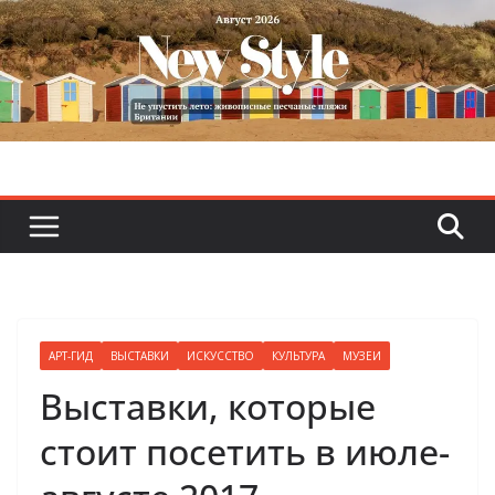
Skip
to
content
АРТ-ГИД
ВЫСТАВКИ
ИСКУССТВО
КУЛЬТУРА
МУЗЕИ
Выставки, которые
стоит посетить в июле-