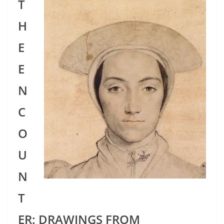
T
H
E
E
N
C
O
U
N
T
ER: DRAWINGS FROM