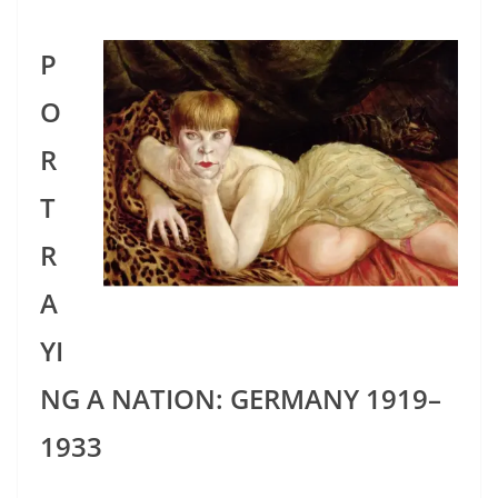
P
O
R
T
R
A
YI
NG A NATION: GERMANY 1919–
1933