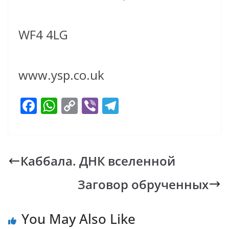
WF4 4LG
www.ysp.co.uk
F
W
C
Vi
T
ac
h
o
b
el
e
at
p
er
e
b
s
y
gr
Каббала. ДНК вселенной
o
A
Li
a
Заговор обрученных
o
p
n
m
k
p
k
You May Also Like