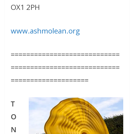
OX1 2PH
www.ashmolean.org
============================
============================
====================
T
O
N