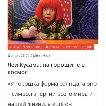
АРТ-ГИД
ВЕЛИКИЕ ЛЮДИ
ВЫСТАВКИ
ИСКУССТВО
ЛОНДОН
January 28, 2019
Вика Нова
Яёи Кусама: на горошине в
космос
«У горошка форма солнца, а оно
– символ энергии всего мира и
нашей жизни, а ещё он