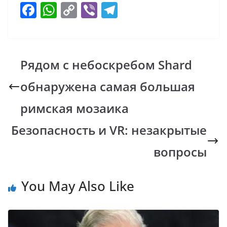
F
W
C
Vi
T
ac
h
o
b
el
e
at
p
er
e
b
s
y
gr
Рядом с небоскребом Shard
o
A
Li
a
обнаружена самая большая
o
p
n
m
k
p
k
римская мозаика
Безопасность и VR: незакрытые
вопросы
You May Also Like