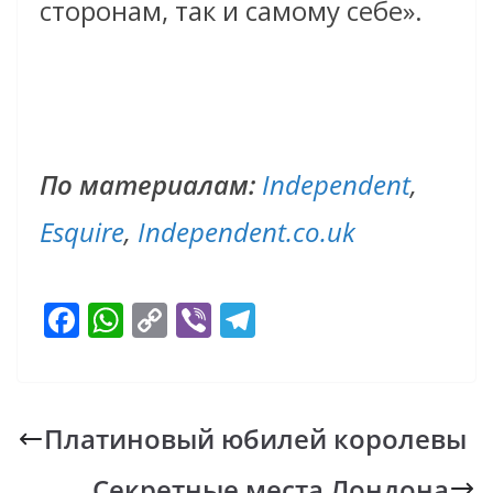
сторонам, так и самому себе».
По материалам:
Independent
,
Esquire
,
Independent.co.uk
F
W
C
Vi
T
ac
h
o
b
el
e
at
p
er
e
b
s
y
gr
Платиновый юбилей королевы
o
A
Li
a
Секретные места Лондона