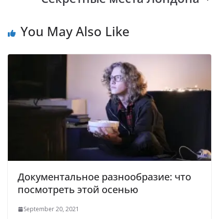
o
p
n
m
k
p
k
You May Also Like
Документальное разнообразие: что
посмотреть этой осенью
September 20, 2021