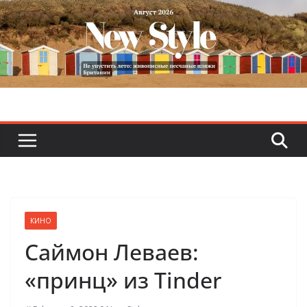
Skip
to
content
КИНО
Саймон Леваев:
«принц» из Tinder