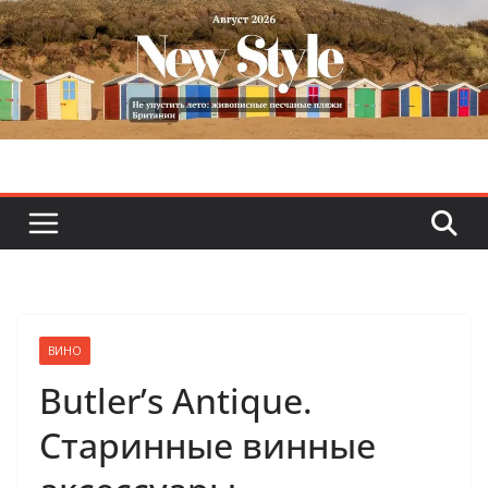
Skip
to
content
ВИНО
Butler’s Antique.
Старинные винные