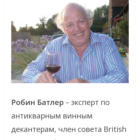
Робин Батлер
– эксперт по
анти
кварным
винным
декантерам, член совета British