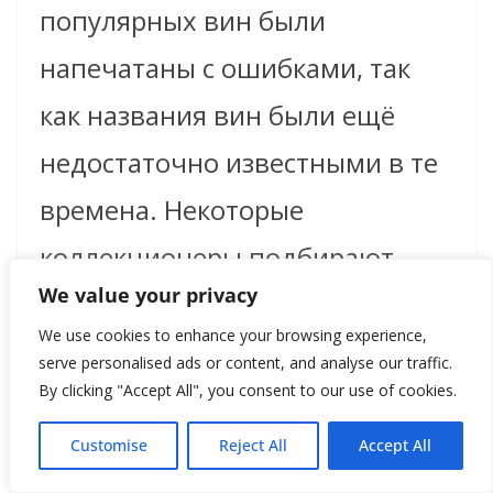
популярных вин были
напечатаны с ошибками, так
как названия вин были ещё
недостаточно
известными в те
времена. Некоторые
коллекционеры подбирают
We value your privacy
лейблы только одного
We use cookies to enhance your browsing experience,
производителя, другим
serve personalised ads or content, and analyse our traffic.
By clicking "Accept All", you consent to our use of cookies.
интересны этикетки из
определённого материала
Customise
Reject All
Accept All