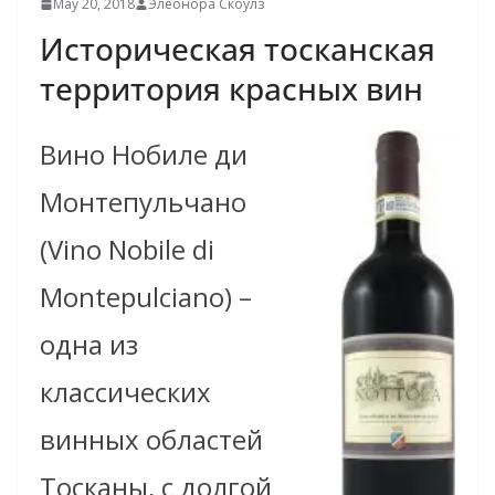
May 20, 2018
Элеонора Скоулз
Историческая тосканская
территория красных вин
Вино Нобиле ди
Монтепульчано
(Vino Nobile di
Montepulciano) –
одна из
классических
винных областей
Тосканы, с долгой