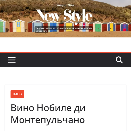
Skip
to
content
ВИНО
Вино Нобиле ди
Монтепульчано