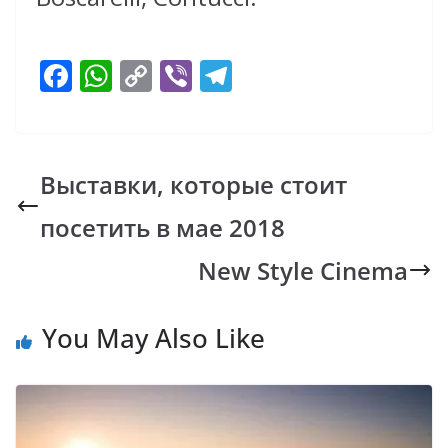
F
W
C
Vi
T
ac
h
o
b
el
e
at
p
er
e
b
s
y
gr
Выставки, которые стоит
o
A
Li
a
посетить в мае 2018
o
p
n
m
k
p
k
New Style Cinema
You May Also Like