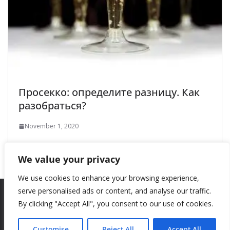
Просекко: определите разницу. Как
разобраться?
November 1, 2020
We value your privacy
We use cookies to enhance your browsing experience,
serve personalised ads or content, and analyse our traffic.
By clicking "Accept All", you consent to our use of cookies.
Copyright © 2026
New Style
. All rights reserved.
Theme:
ColorMag
by ThemeGrill. Powered by
WordPress
.
Customise
Reject All
Accept All