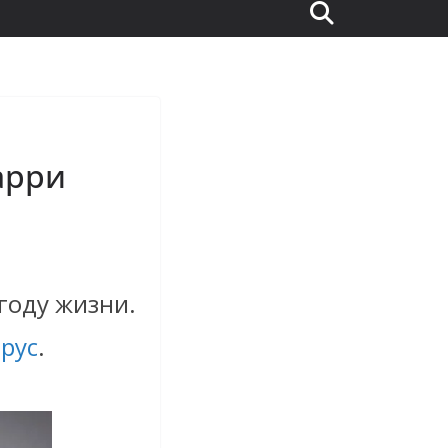
арри
году жизни.
рус
.