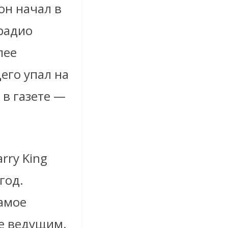
он начал в
 радио
лее
его упал на
 в газете —
rry King
год.
самое
же ведущим.