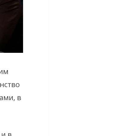
ним
нство
ами, в
 и в