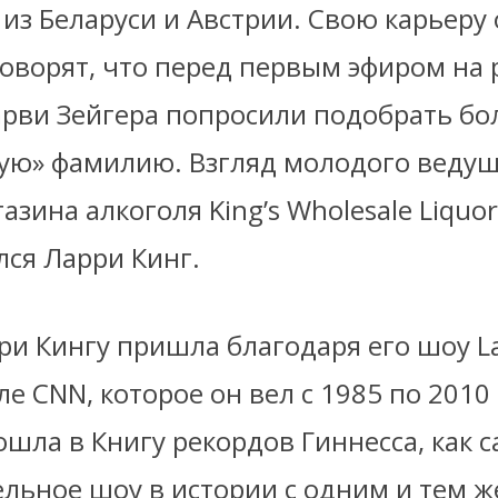
из Беларуси и Австрии. Свою карьеру 
Говорят, что перед первым эфиром на
арви Зейгера попросили подобрать бо
ую» фамилию. Взгляд молодого ведущ
азина алкоголя King’s Wholesale Liquor
лся Ларри Кинг.
ри Кингу пришла благодаря его шоу La
але CNN, которое он вел с 1985 по 2010 
шла в Книгу рекордов Гиннесса, как 
льное шоу в истории с одним и тем 