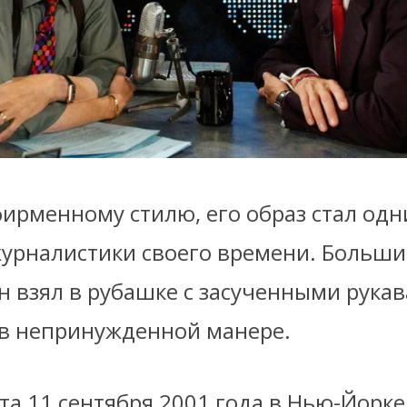
фирменному стилю, его образ стал од
урналистики своего времени. Больши
 взял в рубашке с засученными рукав
 в непринужденной манере.
та 11 сентября 2001 года в Нью-Йорке