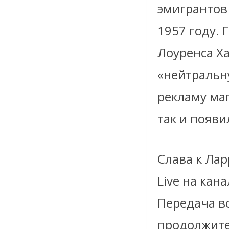
эмигрантов 
1957 году. 
Лоуренса Х
«нейтральн
рекламу маг
так и появи
Слава к Лар
Live на кан
Передача во
продолжите