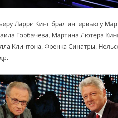
ьеру Ларри Кинг брал интервью у Мар
хаила Горбачева, Мартина Лютера Кин
илла Клинтона, Френка Синатры, Нельс
др.