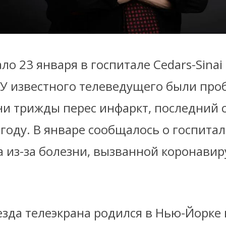
ало 23 января в госпитале Cedars-Sinai 
 У известного телеведущего были про
ни трижды перес инфаркт, последний с
 году. В январе сообщалось о госпита
а из-за болезни, вызванной коронави
зда телеэкрана родился в Нью-Йорке 