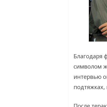
Благодаря 
символом ж
интервью он
подтяжках,
После терак