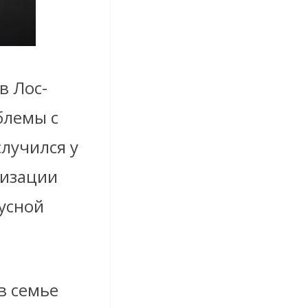
в Лос-
блемы с
лучился у
лизации
русной
в семье