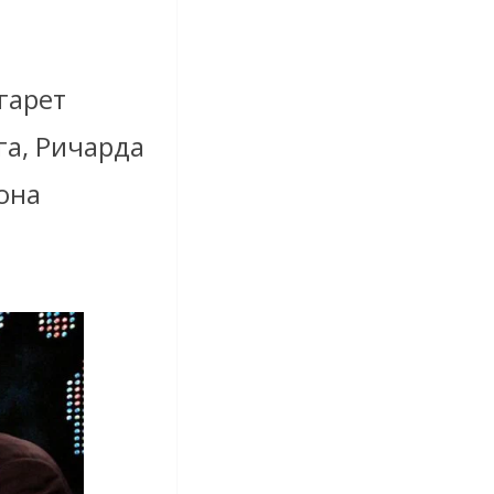
гарет
га, Ричарда
она