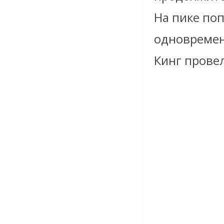
На пике по
одновремен
Кинг провел