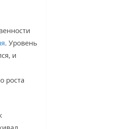
твенности
ия
. Уровень
ся, и
о роста
к
живал