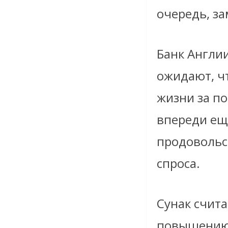
очередь, з
Банк Англи
ожидают, ч
жизни за по
впереди ещ
продовольс
спроса.
Сунак счита
повышению 