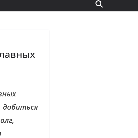
главных
зных
, добиться
олг,
ы