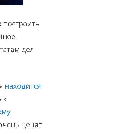
х построить
нное
татам дел
ия
находится
ых
ому
очень ценят