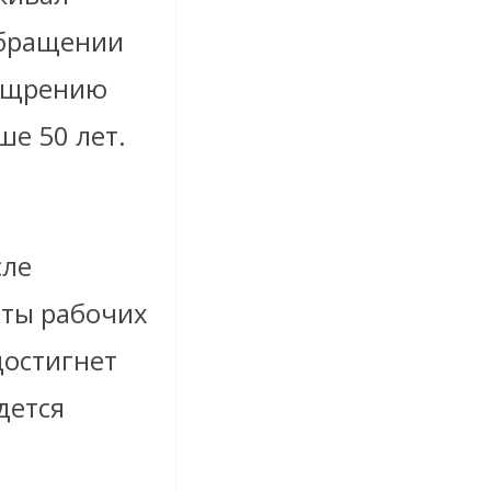
обращении
оощрению
е 50 лет.
сле
иты рабочих
достигнет
дется