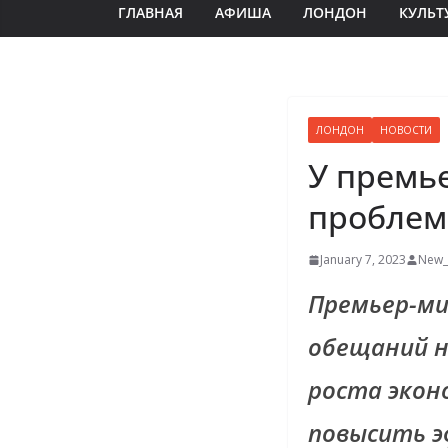
ГЛАВНАЯ
АФИША
ЛОНДОН
КУЛЬТ
ЛОНДОН
НОВОСТИ
У премь
проблем
January 7, 2023
New_
Премьер-ми
обещаний н
роста экон
повысить 