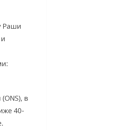
у Раши
 и
ми:
(ONS), в
иже 40-
.