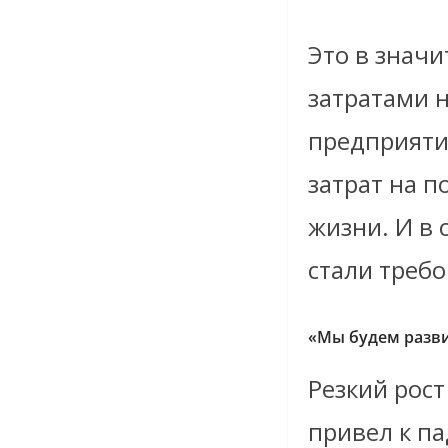
Это в знач
затратами 
предприяти
затрат на п
жизни. И в 
стали треб
«Мы будем разв
Резкий рос
привел к па