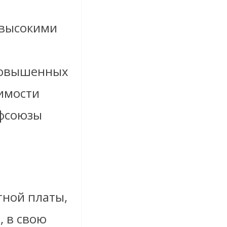
 высокими
 повышенных
оимости
офсоюзы
тной платы,
, в свою