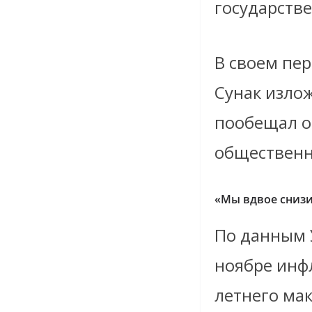
государстве
В своем пе
Сунак изло
пообещал о
общественн
«Мы вдвое сниз
По данным 
ноябре инфл
летнего ма