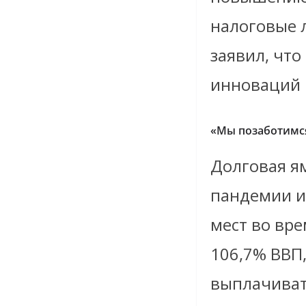
налоговые 
заявил, чт
инноваций 
«Мы позаботимся
Долговая я
пандемии и
мест во вре
106,7% ВВП,
выплачиват