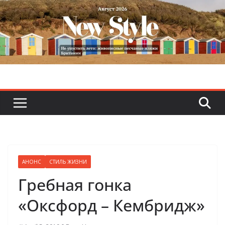
Skip
to
content
АНОНС
СТИЛЬ ЖИЗНИ
Гребная гонка
«Оксфорд – Кембридж»