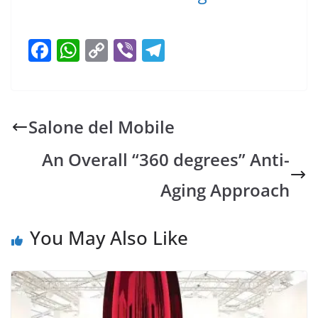
F
W
C
Vi
T
ac
h
o
b
el
e
at
p
er
e
b
s
y
gr
Salone del Mobile
o
A
Li
a
An Overall “360 degrees” Anti-
o
p
n
m
k
p
k
Aging Approach
You May Also Like